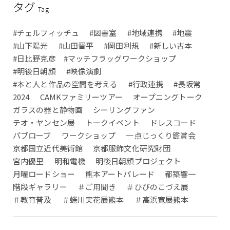
タグ
Tag
#チェルフィッチュ
#図書室
#地域連携
#地震
#山下陽光
#山田晋平
#岡田利規
#新しい古本
#日比野克彦 #マッチフラッグワークショップ
#明後日朝顔
#映像演劇
#本と人と作品の空間を考える
#行政連携
#長坂常
2024
CAMKファミリーツアー
オープニングトーク
ガラスの器と静物画
シーリングファン
テオ・ヤンセン展
トークイベント
ドレスコード
パブローブ
ワークショップ
一点じっくり鑑賞会
京都国立近代美術館
京都服飾文化研究財団
宮内優里
明和電機
明後日朝顔プロジェクト
月曜ロードショー
熊本アートパレード
都築響一
階段ギャラリー
＃ご用聞き
＃ひびのこづえ展
＃教育普及
＃蜷川実花展熊本
＃高浜寛展熊本