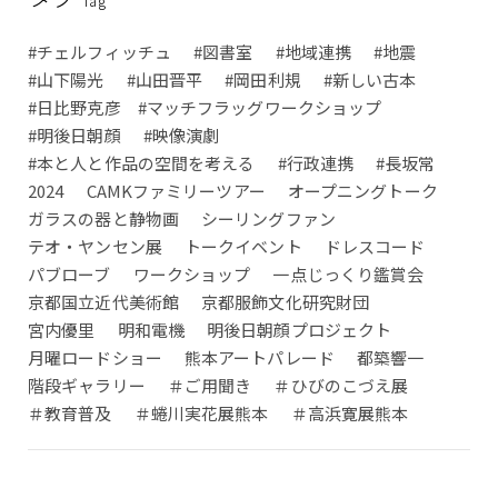
Tag
#チェルフィッチュ
#図書室
#地域連携
#地震
#山下陽光
#山田晋平
#岡田利規
#新しい古本
#日比野克彦 #マッチフラッグワークショップ
#明後日朝顔
#映像演劇
#本と人と作品の空間を考える
#行政連携
#長坂常
2024
CAMKファミリーツアー
オープニングトーク
ガラスの器と静物画
シーリングファン
テオ・ヤンセン展
トークイベント
ドレスコード
パブローブ
ワークショップ
一点じっくり鑑賞会
京都国立近代美術館
京都服飾文化研究財団
宮内優里
明和電機
明後日朝顔プロジェクト
月曜ロードショー
熊本アートパレード
都築響一
階段ギャラリー
＃ご用聞き
＃ひびのこづえ展
＃教育普及
＃蜷川実花展熊本
＃高浜寛展熊本