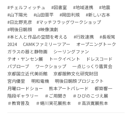
#チェルフィッチュ
#図書室
#地域連携
#地震
#山下陽光
#山田晋平
#岡田利規
#新しい古本
#日比野克彦 #マッチフラッグワークショップ
#明後日朝顔
#映像演劇
#本と人と作品の空間を考える
#行政連携
#長坂常
2024
CAMKファミリーツアー
オープニングトーク
ガラスの器と静物画
シーリングファン
テオ・ヤンセン展
トークイベント
ドレスコード
パブローブ
ワークショップ
一点じっくり鑑賞会
京都国立近代美術館
京都服飾文化研究財団
宮内優里
明和電機
明後日朝顔プロジェクト
月曜ロードショー
熊本アートパレード
都築響一
階段ギャラリー
＃ご用聞き
＃ひびのこづえ展
＃教育普及
＃蜷川実花展熊本
＃高浜寛展熊本