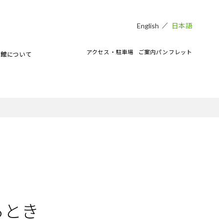
日本語
English
アクセス・駐車場
ご案内パンフレット
術館について
貸し会場
アートラボマーケットのイベント
CAMKEES（美術館ボランティア）
IPMについて
ご寄付のお願い
CAMKブログ
るとき