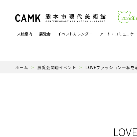
2026年
来館案内
展覧会
イベントカレンダー
アート・コミュニケ
開館時間・料金
カレンダーからイベントを見る
文化的処方
アートワーク
熊本市現代美術館について
アクセス・駐
展覧会関連イ
アートラボマ
収蔵作品
パンフレットP
ホーム
展覧会関連イベント
LOVEファッション—私を
よくある質問
月曜ロードショー
アーティスト登録事業
天才の誕生
受賞歴
ミュージック
スタッフ紹介
LO