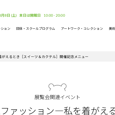
8月8日
(土)
本日は開館日
10:00 - 20:00
ーション
団体・スクールプログラム
アートワーク・コレクション
美
車場
ベント
ーケット
DF
フロアガイド
文化的処方のイベント
地域連携
坂口恭平パステル画
刊行物
着がえるとき
［スイーツ＆カクテル］開催記念メニュー
・ウェーブ
その他のイベント
熊本市美術文化振興財団
展覧会関連イベント
VEファッション—私を着がえ