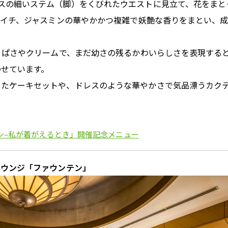
スの細いステム（脚）をくびれたウエストに見立て、花をまと
、ライチ、ジャスミンの華やかかつ複雑で妖艶な香りをまとい、
酸っぱさやクリームで、まだ幼さの残るかわいらしさを表現する
わせています。
したケーキセットや、ドレスのような華やかさで気品漂うカク
ョン–私が着がえるとき」開催記念メニュー
ラウンジ「ファウンテン」