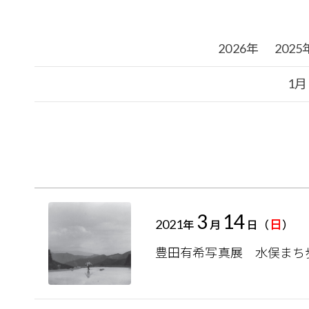
2026年
2025
1月
3
14
2021
日
年
月
日（
）
豊田有希写真展 水俣まち