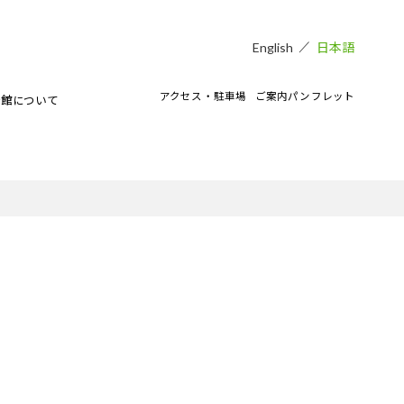
日本語
English
アクセス・駐車場
ご案内パンフレット
術館について
貸し会場
アートラボマーケットのイベント
CAMKEES（美術館ボランティア）
IPMについて
ご寄付のお願い
CAMKブログ