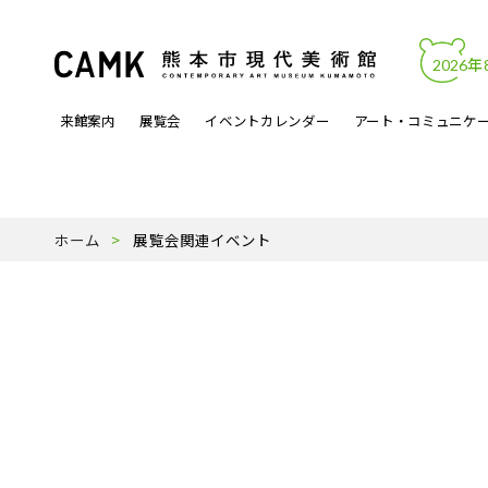
2026年
来館案内
展覧会
イベントカレンダー
アート・コミュニケ
開館時間・料金
カレンダーからイベントを見る
文化的処方
アートワーク
熊本市現代美術館について
アクセス・駐
展覧会関連イ
アートラボマ
収蔵作品
パンフレットP
ホーム
展覧会関連イベント
よくある質問
月曜ロードショー
アーティスト登録事業
天才の誕生
受賞歴
ミュージック
スタッフ紹介