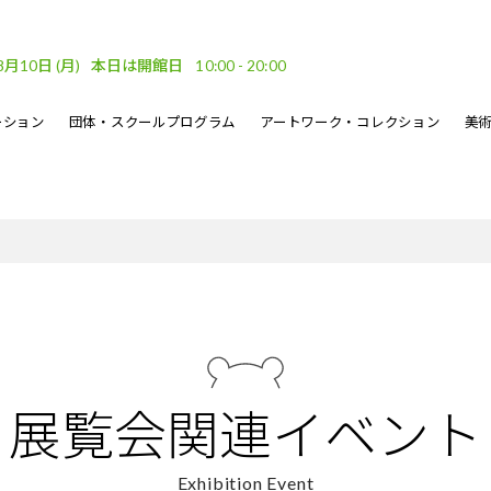
8月10日
(月)
本日は開館日
10:00 - 20:00
ーション
団体・スクールプログラム
アートワーク・コレクション
美
車場
ベント
ーケット
DF
フロアガイド
文化的処方のイベント
地域連携
坂口恭平パステル画
刊行物
・ウェーブ
その他のイベント
熊本市美術文化振興財団
展覧会関連イベント
Exhibition Event