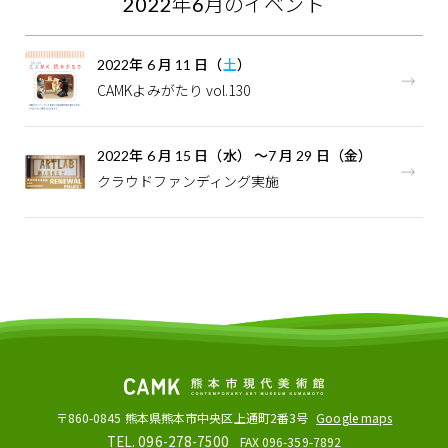
2022
年
6
月のイベント
2022
年
6
月
11
日（
土
）
CAMKよみがたり vol.130
2022
年
6
月
15
日（水）
～
7
月
29
日（金）
クラウドファンディング実施
〒860-0845
熊本県熊本市中央区上通町2番3号
Google maps
TEL. 096-278-7500
FAX 096-359-7892