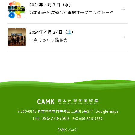
2024
年
4
月
3
日（水）
熊本市第８次総合計画展オープニングトーク
2024
年
4
月
27
日（
土
）
一点じっくり鑑賞会
〒860-0845
熊本県熊本市中央区上通町2番3号
Google maps
TEL. 096-278-7500
FAX 096-359-7892
CAMKブログ