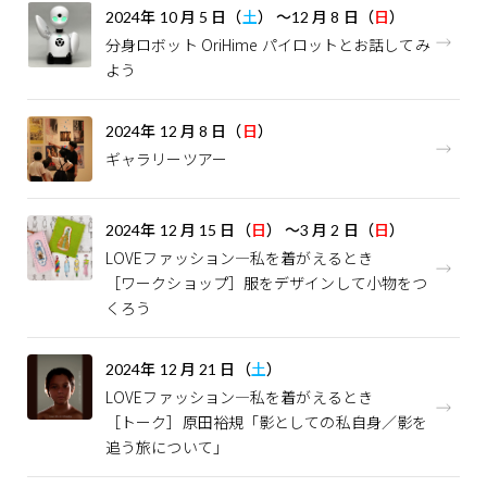
2024
年
10
月
5
日（
土
）
～
12
月
8
日（
日
）
分身ロボット OriHime パイロットとお話してみ
よう
2024
年
12
月
8
日（
日
）
ギャラリーツアー
2024
年
12
月
15
日（
日
）
～
3
月
2
日（
日
）
LOVEファッション—私を着がえるとき
［ワークショップ］服をデザインして小物をつ
くろう
2024
年
12
月
21
日（
土
）
LOVEファッション—私を着がえるとき
［トーク］原田裕規「影としての私自身／影を
追う旅について」