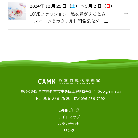
2024
年
12
月
21
日（
土
）
～
3
月
2
日（
日
）
LOVEファッション—私を着がえるとき
［スイーツ＆カクテル］開催記念メニュー
〒860-0845
熊本県熊本市中央区上通町2番3号
Google maps
TEL. 096-278-7500
FAX 096-359-7892
CAMKブログ
サイトマップ
お問い合わせ
リンク