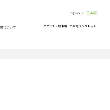
日本語
English
アクセス・駐車場
ご案内パンフレット
術館について
貸し会場
アートラボマーケットのイベント
CAMKEES（美術館ボランティア）
IPMについて
ご寄付のお願い
CAMKブログ