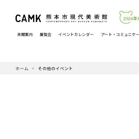
2026年
来館案内
展覧会
イベントカレンダー
アート・コミュニケ
開館時間・料金
カレンダーからイベントを見る
文化的処方
アートワーク
熊本市現代美術館について
アクセス・駐
展覧会関連イ
アートラボマ
収蔵作品
パンフレットP
ホーム
その他のイベント
よくある質問
月曜ロードショー
アーティスト登録事業
天才の誕生
受賞歴
ミュージック
スタッフ紹介