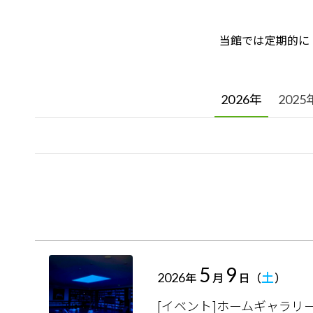
当館では定期的に
2026年
2025
5
9
2026
土
年
月
日（
）
[イベント]ホームギャラリ