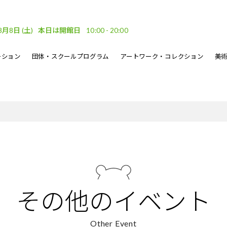
8月8日
(土)
本日は開館日
10:00 - 20:00
ーション
団体・スクールプログラム
アートワーク・コレクション
美
車場
ベント
ーケット
DF
フロアガイド
文化的処方のイベント
地域連携
坂口恭平パステル画
刊行物
・ウェーブ
その他のイベント
熊本市美術文化振興財団
その他のイベント
Other Event