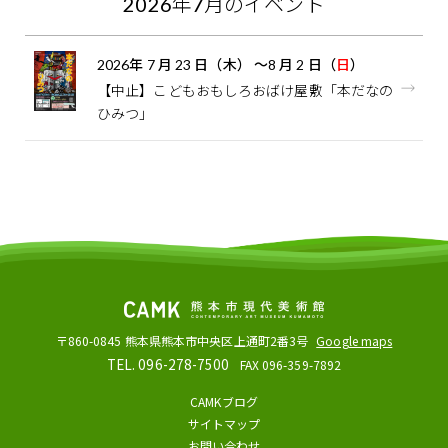
2026
年
7
月のイベント
2026
年
7
月
23
日（木）
～
8
月
2
日（
日
）
【中止】こどもおもしろおばけ屋敷「本だなの
ひみつ」
〒860-0845
熊本県熊本市中央区上通町2番3号
Google maps
TEL. 096-278-7500
FAX 096-359-7892
CAMKブログ
サイトマップ
お問い合わせ