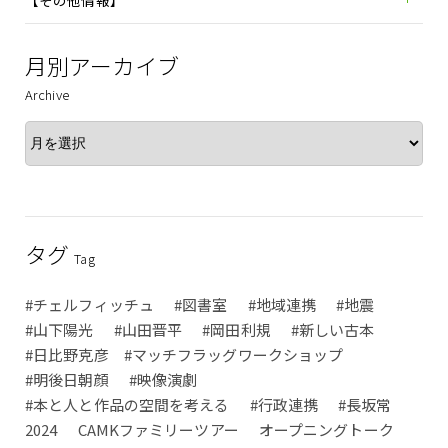
【その他情報】
月別アーカイブ
Archive
タグ
Tag
#チェルフィッチュ
#図書室
#地域連携
#地震
#山下陽光
#山田晋平
#岡田利規
#新しい古本
#日比野克彦 #マッチフラッグワークショップ
#明後日朝顔
#映像演劇
#本と人と作品の空間を考える
#行政連携
#長坂常
2024
CAMKファミリーツアー
オープニングトーク