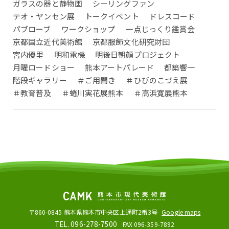
ガラスの器と静物画
シーリングファン
テオ・ヤンセン展
トークイベント
ドレスコード
パブローブ
ワークショップ
一点じっくり鑑賞会
京都国立近代美術館
京都服飾文化研究財団
宮内優里
明和電機
明後日朝顔プロジェクト
月曜ロードショー
熊本アートパレード
都築響一
階段ギャラリー
＃ご用聞き
＃ひびのこづえ展
＃教育普及
＃蜷川実花展熊本
＃高浜寛展熊本
〒860-0845
熊本県熊本市中央区上通町2番3号
Google maps
TEL. 096-278-7500
FAX 096-359-7892