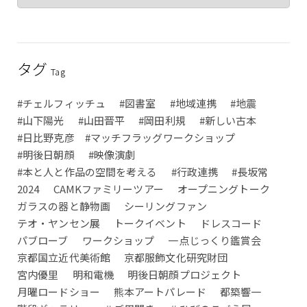
タグ
Tag
#チェルフィッチュ
#図書室
#地域連携
#地震
#山下陽光
#山田晋平
#岡田利規
#新しい古本
#日比野克彦 #マッチフラッグワークショップ
#明後日朝顔
#映像演劇
#本と人と作品の空間を考える
#行政連携
#長坂常
2024
CAMKファミリーツアー
オープニングトーク
ガラスの器と静物画
シーリングファン
テオ・ヤンセン展
トークイベント
ドレスコード
パブローブ
ワークショップ
一点じっくり鑑賞会
京都国立近代美術館
京都服飾文化研究財団
宮内優里
明和電機
明後日朝顔プロジェクト
月曜ロードショー
熊本アートパレード
都築響一