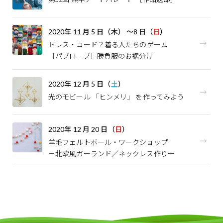
2020
年
11
月
5
日（木）
～
8
日（
日
）
ドレス・コード？――着る人たちのゲーム
［パブローブ］勝負服のお裾分け
2020
年
12
月
5
日（
土
）
光のモビール 「ヒンメリ」 を作ってみよう
2020
年
12
月
20
日（
日
）
羊毛フェルトボール・ワークショップ
ー北欧風ガーランド／ネックレス作りー