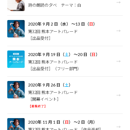
詩の朗読の夕べ テーマ：白
2020
年
9
月
2
日（水）
～
13
日（
日
）
第32回 熊本アートパレード
［出品受付］
2020
年
9
月
19
日（
土
）
～
20
日（
日
）
第32回 熊本アートパレード
［出品受付］（フリー部門）
2020
年
9
月
26
日（
土
）
第32回 熊本アートパレード
［開幕イベント］
【募集終了】
2020
年
11
月
1
日（
日
）
～
2
日（月）
第32回 熊本アートパレード ［作品返却］