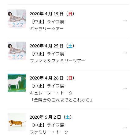
2020
年
4
月
19
日（
日
）
【中止】ライフ展
ギャラリーツアー
2020
年
4
月
25
日（
土
）
【中止】ライフ展
プレママ＆ファミリーツアー
2020
年
4
月
26
日（
日
）
【中止】ライフ展
キュレーター・トーク
「金陽会のこれまでとこれから」
2020
年
5
月
2
日（
土
）
【中止】ライフ展
ファミリー・トーク