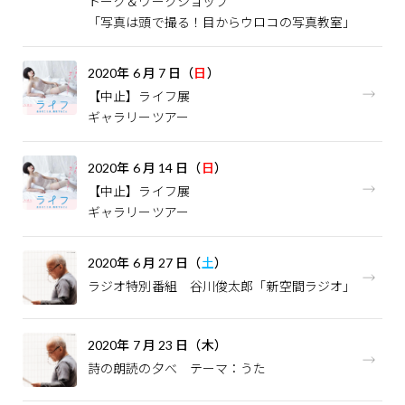
トーク＆ワークショップ
「写真は頭で撮る！目からウロコの写真教室」
2020
年
6
月
7
日（
日
）
【中止】ライフ展
ギャラリーツアー
2020
年
6
月
14
日（
日
）
【中止】ライフ展
ギャラリーツアー
2020
年
6
月
27
日（
土
）
ラジオ特別番組 谷川俊太郎「新空間ラジオ」
2020
年
7
月
23
日（木）
詩の朗読の夕べ テーマ：うた