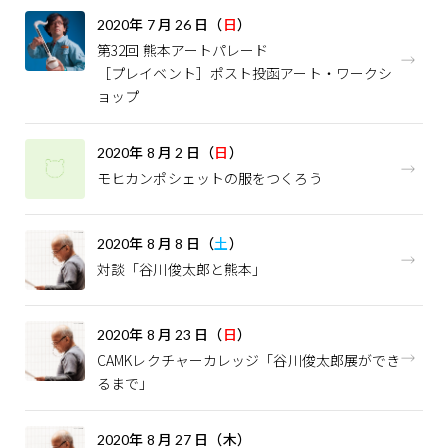
2020
年
7
月
26
日（
日
）
第32回 熊本アートパレード
［プレイベント］ポスト投函アート・ワークシ
ョップ
2020
年
8
月
2
日（
日
）
モヒカンポシェットの服をつくろう
2020
年
8
月
8
日（
土
）
対談「谷川俊太郎と熊本」
2020
年
8
月
23
日（
日
）
CAMKレクチャーカレッジ「谷川俊太郎展ができ
るまで」
2020
年
8
月
27
日（木）