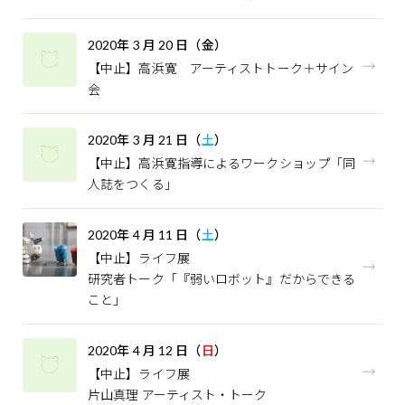
2020
年
3
月
20
日（金）
【中止】高浜寛 アーティストトーク＋サイン
会
2020
年
3
月
21
日（
土
）
【中止】高浜寛指導によるワークショップ「同
人誌をつくる」
2020
年
4
月
11
日（
土
）
【中止】ライフ展
研究者トーク「『弱いロボット』だからできる
こと」
2020
年
4
月
12
日（
日
）
【中止】ライフ展
片山真理 アーティスト・トーク