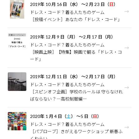
2019
年
10
月
16
日（水）
～
2
月
23
日（
日
）
ドレス・コード？――着る人たちのゲーム
［投稿イベント］あなたの「ドレス・コード」
2019
年
12
月
9
日（月）
～
2
月
17
日（月）
ドレス・コード？――着る人たちのゲーム
［映画上映］【特集】映画で観る「ドレス・コ
ード」
2019
年
12
月
11
日（水）
～
2
月
17
日（月）
ドレス・コード？――着る人たちのゲーム
［スピンオフ企画］学校のルールは 守らなけれ
ばならない？―高校制服編―
2020
年
1
月
4
日（
土
）
～
5
日（
日
）
ドレス・コード？――着る人たちのゲーム
［パブローブ］きがえるワークショップ 新春ふ
くわらい