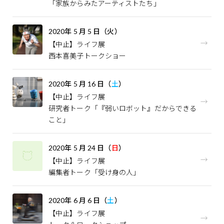
「家族からみたアーティストたち」
2020
年
5
月
5
日（火）
【中止】ライフ展
西本喜美子トークショー
2020
年
5
月
16
日（
土
）
【中止】ライフ展
研究者トーク「『弱いロボット』だからできる
こと」
2020
年
5
月
24
日（
日
）
【中止】ライフ展
編集者トーク「受け身の人」
2020
年
6
月
6
日（
土
）
【中止】ライフ展