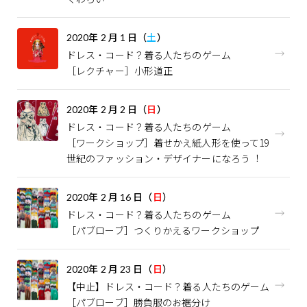
2020
年
2
月
1
日（
土
）
ドレス・コード？――着る人たちのゲーム
［レクチャー］小形道正
2020
年
2
月
2
日（
日
）
ドレス・コード？――着る人たちのゲーム
［ワークショップ］着せかえ紙人形を使って19
世紀のファッション・デザイナーになろう︕
2020
年
2
月
16
日（
日
）
ドレス・コード？――着る人たちのゲーム
［パブローブ］つくりかえるワークショップ
2020
年
2
月
23
日（
日
）
【中止】ドレス・コード？――着る人たちのゲーム
［パブローブ］勝負服のお裾分け