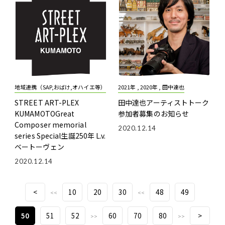
地域連携（SAP,おばけ,オハイエ等）
2021年 , 2020年 , 田中達也
STREET ART-PLEX
田中達也アーティストトーク
KUMAMOTO
Great
参加者募集のお知らせ
Composer memorial
2020.12.14
series Special
生誕250年 L.v.
ベートーヴェン
2020.12.14
<
10
20
30
48
49
<<
<<
50
51
52
60
70
80
>
>>
>>