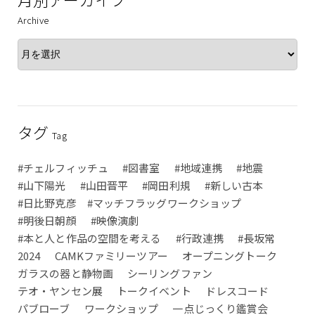
Archive
タグ
Tag
#チェルフィッチュ
#図書室
#地域連携
#地震
#山下陽光
#山田晋平
#岡田利規
#新しい古本
#日比野克彦 #マッチフラッグワークショップ
#明後日朝顔
#映像演劇
#本と人と作品の空間を考える
#行政連携
#長坂常
2024
CAMKファミリーツアー
オープニングトーク
ガラスの器と静物画
シーリングファン
テオ・ヤンセン展
トークイベント
ドレスコード
パブローブ
ワークショップ
一点じっくり鑑賞会