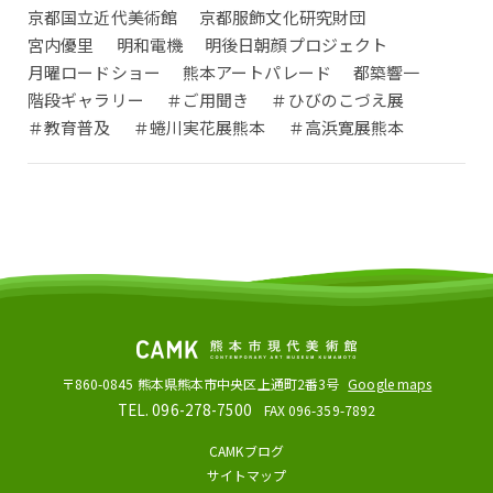
京都国立近代美術館
京都服飾文化研究財団
宮内優里
明和電機
明後日朝顔プロジェクト
月曜ロードショー
熊本アートパレード
都築響一
階段ギャラリー
＃ご用聞き
＃ひびのこづえ展
＃教育普及
＃蜷川実花展熊本
＃高浜寛展熊本
〒860-0845
熊本県熊本市中央区上通町2番3号
Google maps
TEL. 096-278-7500
FAX 096-359-7892
CAMKブログ
サイトマップ