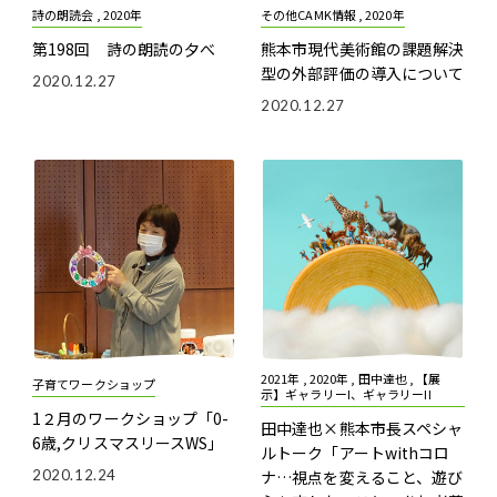
詩の朗読会 , 2020年
その他CAMK情報 , 2020年
第198回 詩の朗読の夕べ
熊本市現代美術館の課題解決
型の外部評価の導入について
2020.12.27
2020.12.27
2021年 , 2020年 , 田中達也 , 【展
子育てワークショップ
示】ギャラリーI、ギャラリーII
1２月のワークショップ「0-
田中達也×熊本市長スペシャ
6歳,クリスマスリースWS」
ルトーク
「アートwithコロ
2020.12.24
ナ…視点を変えること、遊び