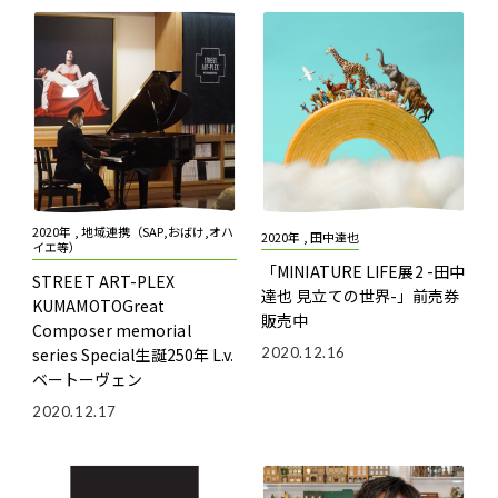
2020年 , 地域連携（SAP,おばけ,オハ
2020年 , 田中達也
イエ等）
「MINIATURE LIFE展2 -田中
STREET ART-PLEX
達也 見立ての世界-」前売券
KUMAMOTO
Great
販売中
Composer memorial
series Special
生誕250年 L.v.
2020.12.16
ベートーヴェン
2020.12.17