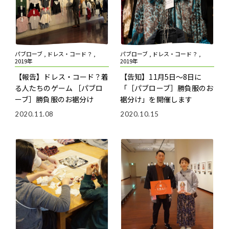
パブローブ , ドレス・コード？ ,
パブローブ , ドレス・コード？ ,
2019年
2019年
【報告】ドレス・コード？――着
【告知】11月5日～8日に
る人たちのゲーム
［パブロ
「［パブローブ］勝負服のお
ーブ］勝負服のお裾分け
裾分け」を開催します
2020.11.08
2020.10.15