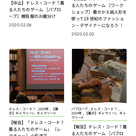
【中止】ドレス・コード？――着
る人たちのゲーム
［ワーク
る人たちのゲーム
［パブロ
ショップ］着せかえ紙人形を
ーブ］勝負服のお裾分け
使って19 世紀のファッショ
ン・デザイナーになろう︕
2020.02.06
2020.02.02
ドレス・コード？ , 2019年 , 【展
パブローブ , ドレス・コード？ ,
示】ギャラリーI、ギャラリーII
2019年 , 【展示】ギャラリーI、ギャ
ラリーII
【報告】「ドレス・コード？――
【報告】ドレス・コード？――着
着る人たちのゲーム」
［レ
る人たちのゲーム
［パブロ
クチャー］小形道正