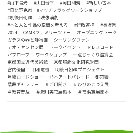
#山下陽光
#山田晋平
#岡田利規
#新しい古本
#日比野克彦 #マッチフラッグワークショップ
#明後日朝顔
#映像演劇
#本と人と作品の空間を考える
#行政連携
#長坂常
2024
CAMKファミリーツアー
オープニングトーク
ガラスの器と静物画
シーリングファン
テオ・ヤンセン展
トークイベント
ドレスコード
パブローブ
ワークショップ
一点じっくり鑑賞会
京都国立近代美術館
京都服飾文化研究財団
宮内優里
明和電機
明後日朝顔プロジェクト
月曜ロードショー
熊本アートパレード
都築響一
階段ギャラリー
＃ご用聞き
＃ひびのこづえ展
＃教育普及
＃蜷川実花展熊本
＃高浜寛展熊本